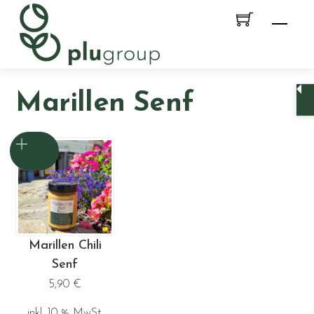
Skip
Men
to
content
Marillen Senf
Marillen Chili
Senf
5,90
€
inkl. 10 % MwSt.