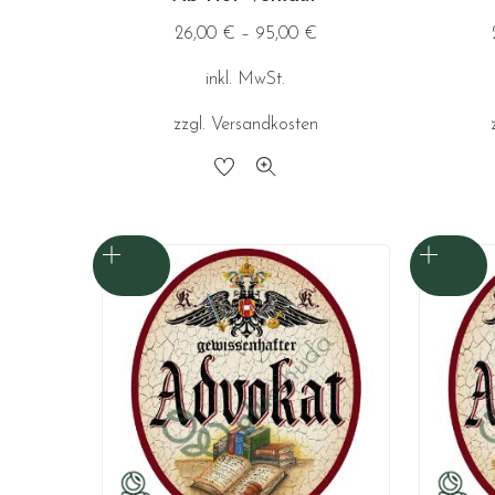
26,00
€
–
95,00
€
inkl. MwSt.
zzgl.
Versandkosten
Dieses
Produkt
weist
mehrere
Varianten
auf.
Die
Optionen
können
auf