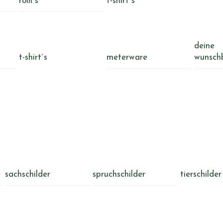
rolli´s
t-shirt´s
deine
t-shirt´s
meterware
wunsch
sachschilder
spruchschilder
tierschilder