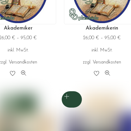
auf
auf
der
der
Produktseite
Produktseite
Akademiker
Akademikerin
gewählt
gewählt
26,00
€
–
95,00
€
26,00
€
–
95,00
€
werden
werden
inkl. MwSt.
inkl. MwSt.
zzgl.
Versandkosten
zzgl.
Versandkosten
Dieses
Dieses
Produkt
Produkt
weist
weist
mehrere
mehrere
Varianten
Varianten
auf.
auf.
Die
Die