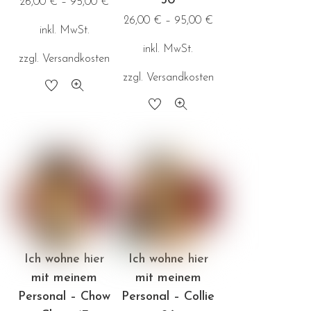
30
26,00
€
–
95,00
€
gewählt
gewählt
26,00
€
–
95,00
€
inkl. MwSt.
werden
werden
inkl. MwSt.
zzgl.
Versandkosten
zzgl.
Versandkosten
Dieses
Dieses
Produkt
Produkt
weist
weist
mehrere
mehrere
Varianten
Varianten
auf.
auf.
Die
Die
Optionen
Optionen
können
Ich wohne hier
Ich wohne hier
können
auf
mit meinem
mit meinem
auf
der
Personal – Chow
Personal – Collie