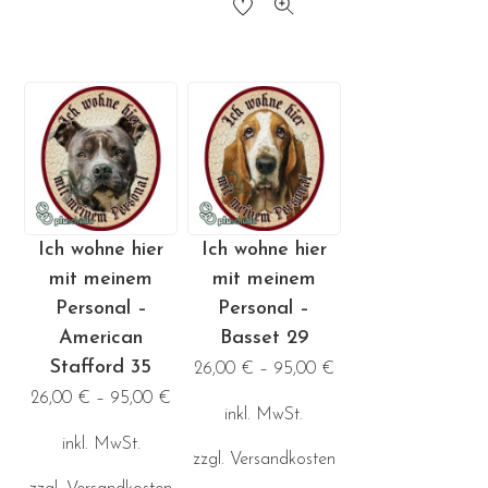
Dieses
Produkt
Produkt
weist
weist
mehrere
mehrere
Varianten
Varianten
auf.
auf.
Die
Die
Optionen
Optionen
können
Ich wohne hier
Ich wohne hier
können
auf
mit meinem
mit meinem
auf
der
Personal –
Personal –
der
Produktseite
American
Basset 29
Produktseite
gewählt
Stafford 35
26,00
€
–
95,00
€
gewählt
werden
26,00
€
–
95,00
€
inkl. MwSt.
werden
inkl. MwSt.
zzgl.
Versandkosten