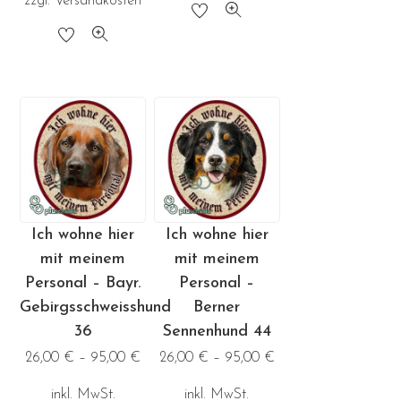
zzgl.
Versandkosten
Dieses
Dieses
Produkt
Produkt
weist
weist
mehrere
mehrere
Varianten
Varianten
auf.
auf.
Die
Die
Optionen
Optionen
können
Ich wohne hier
Ich wohne hier
können
auf
mit meinem
mit meinem
auf
der
Personal – Bayr.
Personal –
der
Produktseite
Gebirgsschweisshund
Berner
Produktseite
gewählt
36
Sennenhund 44
gewählt
werden
26,00
€
–
95,00
€
26,00
€
–
95,00
€
werden
inkl. MwSt.
inkl. MwSt.