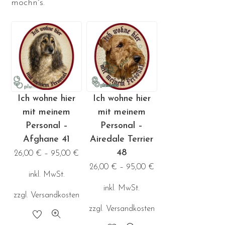
mochn´s.
Ich wohne hier
Ich wohne hier
mit meinem
mit meinem
Personal –
Personal –
Afghane 41
Airedale Terrier
48
26,00
€
–
95,00
€
26,00
€
–
95,00
€
inkl. MwSt.
inkl. MwSt.
zzgl.
Versandkosten
zzgl.
Versandkosten
Dieses