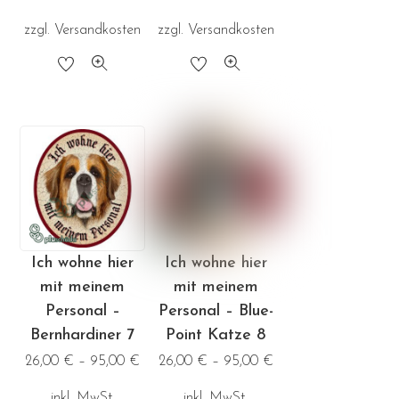
zzgl.
Versandkosten
zzgl.
Versandkosten
Dieses
Dieses
Produkt
Produkt
weist
weist
mehrere
mehrere
Varianten
Varianten
auf.
auf.
Die
Die
Optionen
Optionen
Ich wohne hier
Ich wohne hier
können
können
mit meinem
mit meinem
auf
auf
Personal –
Personal – Blue-
der
der
Bernhardiner 7
Point Katze 8
Produktseite
Produktseite
26,00
€
–
95,00
€
26,00
€
–
95,00
€
gewählt
gewählt
inkl. MwSt.
inkl. MwSt.