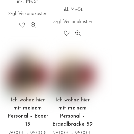
inkl. MwSt.
werden
werden
inkl. MwSt.
zzgl.
Versandkosten
zzgl.
Versandkosten
Dieses
Dieses
Produkt
Produkt
weist
weist
mehrere
mehrere
Varianten
Varianten
auf.
auf.
Die
Die
Optionen
Optionen
können
Ich wohne hier
Ich wohne hier
können
auf
mit meinem
mit meinem
auf
der
Personal – Boxer
Personal –
der
Produktseite
15
Brandlbracke 59
Produktseite
gewählt
26,00
€
–
95,00
€
26,00
€
–
95,00
€