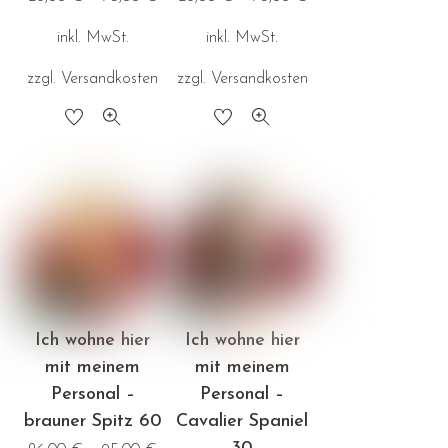
gewählt
werden
inkl. MwSt.
inkl. MwSt.
werden
zzgl.
Versandkosten
zzgl.
Versandkosten
Dieses
Dieses
Produkt
Produkt
weist
weist
mehrere
mehrere
Varianten
Varianten
auf.
auf.
Die
Die
Optionen
Optionen
Ich wohne hier
Ich wohne hier
können
können
mit meinem
mit meinem
auf
auf
Personal –
Personal –
der
der
brauner Spitz 60
Cavalier Spaniel
Produktseite
Produktseite