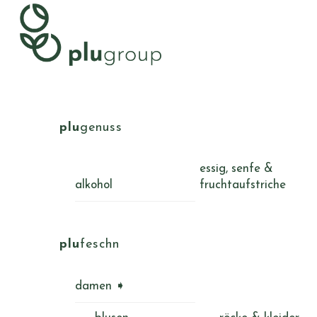
Skip
Menu
to
content
plu
genuss
essig, senfe &
alkohol
fruchtaufstriche
plu
feschn
damen ➧