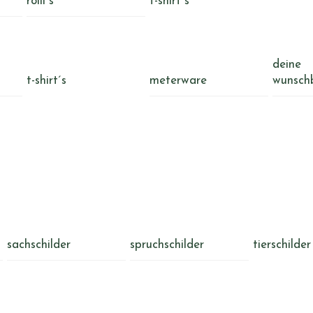
rolli´s
t-shirt´s
deine
t-shirt´s
meterware
wunsch
sachschilder
spruchschilder
tierschilder