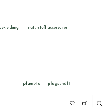
bekleidung
naturstoff accessoires
plu
metoi
plu
gschäftl