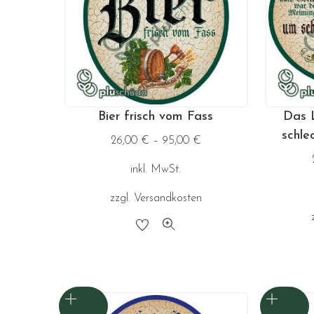
Bier frisch vom Fass
Das L
schle
26,00
€
–
95,00
€
inkl. MwSt.
zzgl.
Versandkosten
Dieses
Produkt
weist
mehrere
Varianten