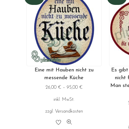
auf.
Die
Optionen
können
auf
der
Produktseite
gewählt
Eine mit Hauben nicht zu
Es gibt
werden
messende Küche
nicht 
Man stel
26,00
€
–
95,00
€
inkl. MwSt.
zzgl.
Versandkosten
Dieses