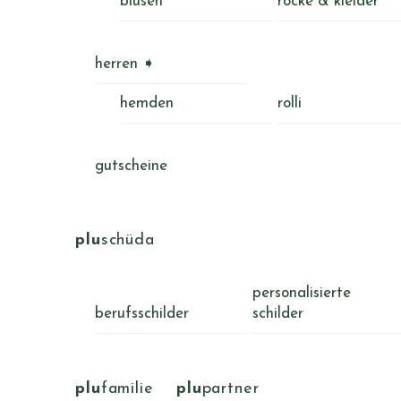
blusen
röcke & kleider
herren ➧
hemden
rolli
gutscheine
plu
schüda
personalisierte
berufsschilder
schilder
plu
familie
plu
partner