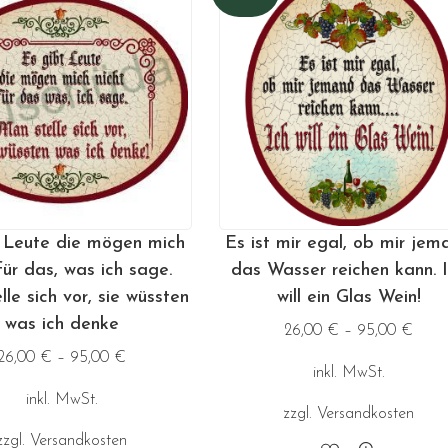
Varianten
Varianten
auf.
auf.
Die
Die
Optionen
Optionen
können
können
auf
auf
der
der
Produktseite
Produktseite
 Leute die mögen mich
Es ist mir egal, ob mir jem
gewählt
gewählt
für das, was ich sage.
das Wasser reichen kann. 
werden
werden
le sich vor, sie wüssten
will ein Glas Wein!
was ich denke
26,00
€
–
95,00
€
26,00
€
–
95,00
€
inkl. MwSt.
inkl. MwSt.
zzgl.
Versandkosten
zzgl.
Versandkosten