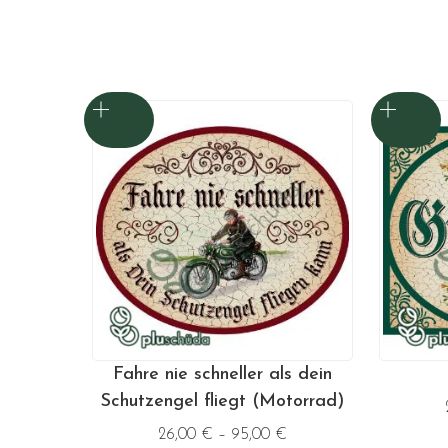
Produkt
weist
mehrere
Varianten
auf.
Die
Optionen
können
auf
der
Produktseite
gewählt
werden
Fahre nie schneller als dein
Schutzengel fliegt (Motorrad)
26,00
€
–
95,00
€