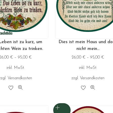
eben ist zu kurz, um
Dies ist mein Haus und d
chten Wein zu trinken.
nicht mein…
26,00
€
–
95,00
€
26,00
€
–
95,00
€
inkl. MwSt.
inkl. MwSt.
zzgl.
Versandkosten
zzgl.
Versandkosten
Dieses
Dieses
Produkt
Produkt
weist
weist
mehrere
mehrere