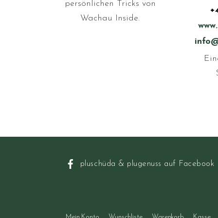
persönlichen Tricks von
+
Wachau Inside.
www.
info@
Ein
pluschüda & plugenuss auf Facebook
Mein Konto
Wunschliste
Warenkorb
Kasse