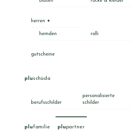
blusen
röcke & kleider
herren ➧
hemden
rolli
gutscheine
plu
schüda
personalisierte
berufsschilder
schilder
plu
familie
plu
partner