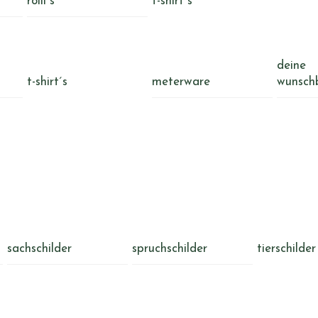
rolli´s
t-shirt´s
deine
t-shirt´s
meterware
wunsch
sachschilder
spruchschilder
tierschilder