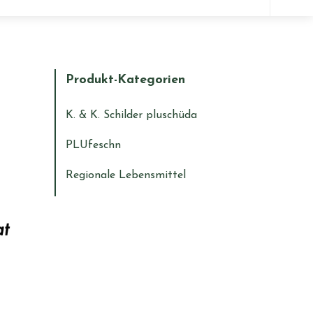
Wa
suc
Du?
Produkt-Kategorien
K. & K. Schilder pluschüda
PLUfeschn
Regionale Lebensmittel