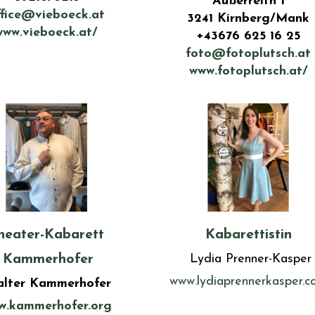
Außerreith 1
ffice@vieboeck.at
3241 Kirnberg/Mank
www.vieboeck.at/
+43676 625 16 25
foto@fotoplutsch.at
www.fotoplutsch.at/
Kabarettistin
heater-Kabarett
Lydia Prenner-Kasper
Kammerhofer
www.lydiaprennerkasper.c
lter Kammerhofer
w.kammerhofer.org