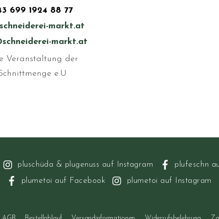
43 699 1924 88 77
schneiderei-markt.at
schneiderei-markt.at
e Veranstaltung der
Schnittmenge e.U
pluschüda & plugenuss auf Instagram
plufeschn a
plumetoi auf Facebook
plumetoi auf Instagram
AGB
Bestellablauf
Versandinformationen
Widerrufsbelehrung
Za