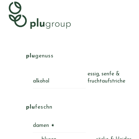
Skip
Menu
to
content
plu
genuss
essig, senfe &
alkohol
fruchtaufstriche
plu
feschn
damen ➧