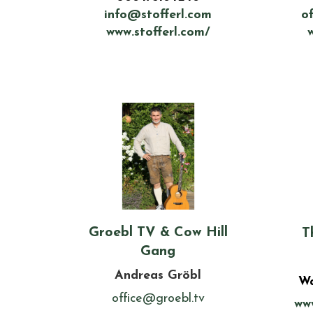
info@stofferl.com
o
www.stofferl.com/
Groebl TV & Cow Hill
T
Gang
Andreas Gröbl
Wa
office@groebl.tv
ww