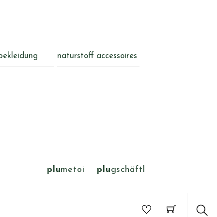
bekleidung
naturstoff accessoires
plu
metoi
plu
gschäftl