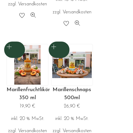
zzgl.
Versandkosten
zzgl.
Versandkosten
Dieses
Produkt
weist
mehrere
Varianten
auf.
Die
Optionen
können
Marillenfruchtlikör
Marillenschnaps
auf
350 ml
500ml
der
19,90
€
26,90
€
Produktseite
inkl. 20 % MwSt.
inkl. 20 % MwSt.
gewählt
werden
zzgl.
Versandkosten
zzgl.
Versandkosten