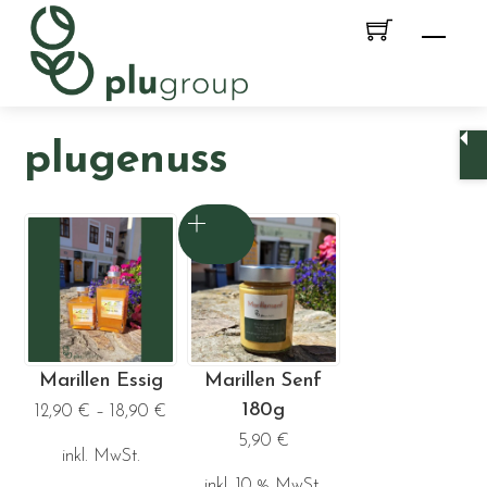
Skip
Men
to
content
plugenuss
Marillen Essig
Marillen Senf
180g
12,90
€
–
18,90
€
5,90
€
inkl. MwSt.
inkl. 10 % MwSt.