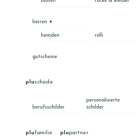
blusen
röcke & kleider
herren ➧
hemden
rolli
gutscheine
plu
schüda
personalisierte
berufsschilder
schilder
plu
familie
plu
partner