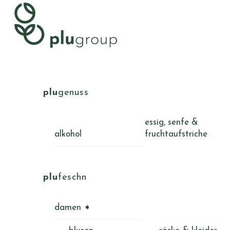
Skip
Menu
to
content
plu
genuss
essig, senfe &
alkohol
fruchtaufstriche
plu
feschn
damen ➧