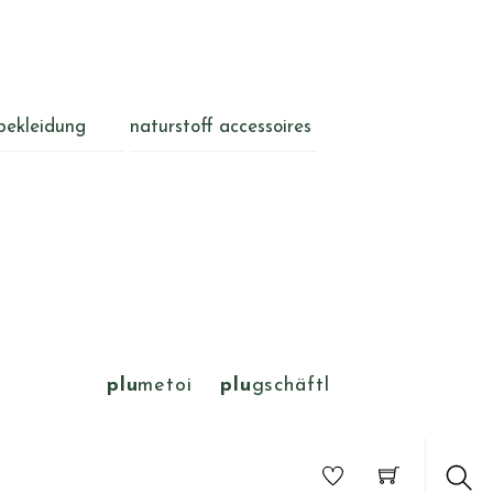
bekleidung
naturstoff accessoires
plu
metoi
plu
gschäftl