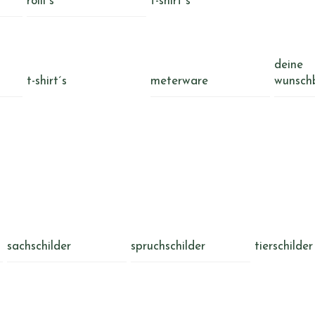
rolli´s
t-shirt´s
deine
t-shirt´s
meterware
wunsch
sachschilder
spruchschilder
tierschilder