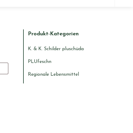
Wa
suc
Du?
Produkt-Kategorien
K. & K. Schilder pluschüda
PLUfeschn
Regionale Lebensmittel