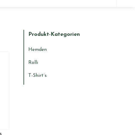
Wa
suc
Du?
Produkt-Kategorien
Hemden
Rolli
T-Shirt´s
s