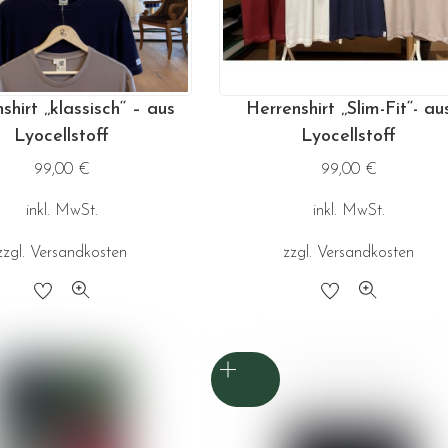
können
können
auf
auf
der
der
Produktseite
Produktseite
hirt ‚‚klassisch‘‘ – aus
Herrenshirt ‚‚Slim-Fit‘‘- au
gewählt
gewählt
Lyocellstoff
Lyocellstoff
werden
werden
99,00
€
99,00
€
inkl. MwSt.
inkl. MwSt.
zzgl.
Versandkosten
zzgl.
Versandkosten
Dieses
Dieses
Produkt
Produkt
weist
weist
mehrere
mehrere
Varianten
Varianten
auf.
auf.