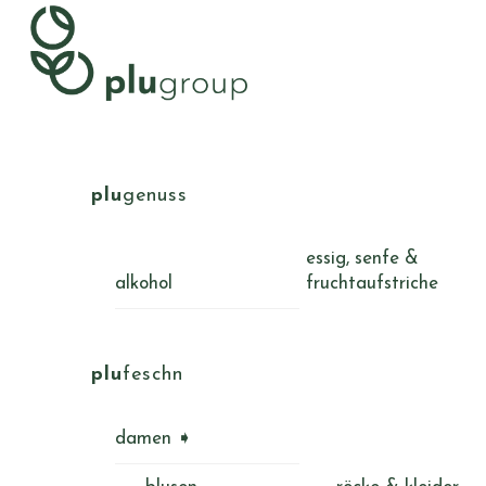
Skip
Menu
to
content
plu
genuss
essig, senfe &
alkohol
fruchtaufstriche
plu
feschn
damen ➧