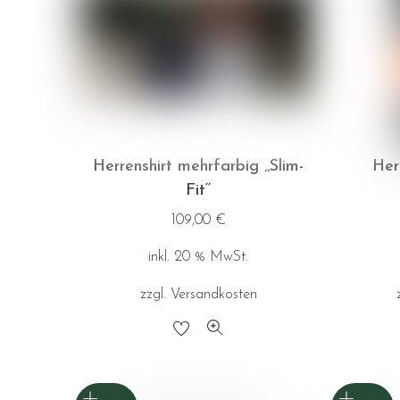
Optionen
können
auf
der
Produktseite
gewählt
Herrenshirt mehrfarbig ‚‚Slim-
Her
werden
Fit‘‘
109,00
€
inkl. 20 % MwSt.
zzgl.
Versandkosten