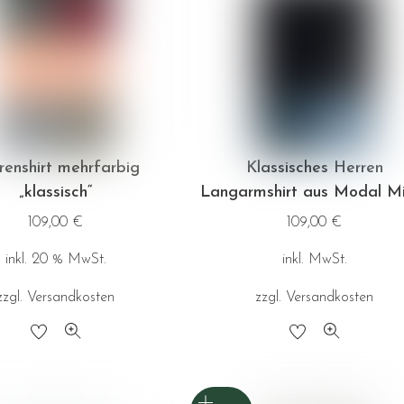
Die
Die
Optionen
Optionen
können
können
auf
auf
der
der
Produktseite
Produktseite
renshirt mehrfarbig
Klassisches Herren
gewählt
gewählt
„klassisch“
Langarmshirt aus Modal M
werden
werden
109,00
€
109,00
€
inkl. 20 % MwSt.
inkl. MwSt.
zzgl.
Versandkosten
zzgl.
Versandkosten
Dieses
Produkt
weist