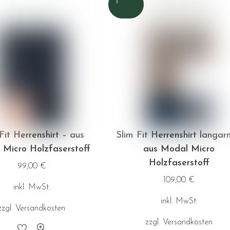
mehrere
Varianten
auf.
Die
Optionen
können
auf
der
Produktseite
Fit Herrenshirt – aus
Slim Fit Herrenshirt langar
gewählt
Micro Holzfaserstoff
aus Modal Micro
werden
Holzfaserstoff
99,00
€
109,00
€
inkl. MwSt.
inkl. MwSt.
zzgl.
Versandkosten
zzgl.
Versandkosten
Dieses