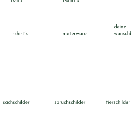
rolli´s
t-shirt´s
deine
t-shirt´s
meterware
wunsch
sachschilder
spruchschilder
tierschilder