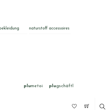
bekleidung
naturstoff accessoires
plu
metoi
plu
gschäftl