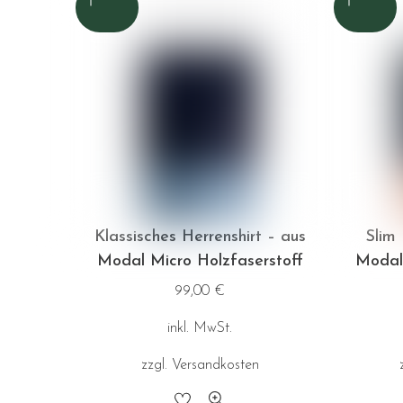
Klassisches Herrenshirt – aus
Slim 
Modal Micro Holzfaserstoff
Modal 
99,00
€
inkl. MwSt.
zzgl.
Versandkosten
Dieses