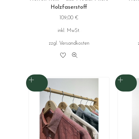
Holzfaserstoff
109,00
€
inkl. MwSt.
zzgl.
Versandkosten
Dieses
Produkt
weist
mehrere
Varianten
auf.
Die
Optionen
können
auf