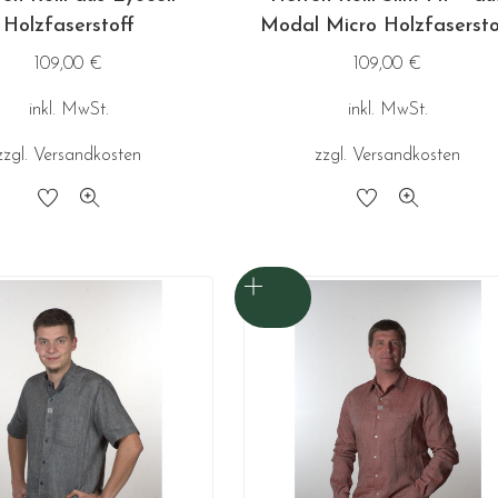
Holzfaserstoff
Modal Micro Holzfasersto
109,00
€
109,00
€
inkl. MwSt.
inkl. MwSt.
zzgl.
Versandkosten
zzgl.
Versandkosten
Dieses
Dieses
Produkt
Produkt
weist
weist
mehrere
mehrere
Varianten
Varianten
auf.
auf.
Die
Die
Optionen
Optionen
können
können
auf
auf