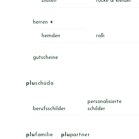
blusen
röcke & kleider
herren ➧
hemden
rolli
gutscheine
plu
schüda
personalisierte
berufsschilder
schilder
plu
familie
plu
partner