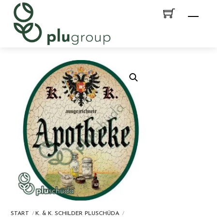
Skip
Men
to
content
START
K. & K. SCHILDER PLUSCHÜDA