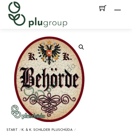
Skip
Men
to
content
START
K. & K. SCHILDER PLUSCHÜDA