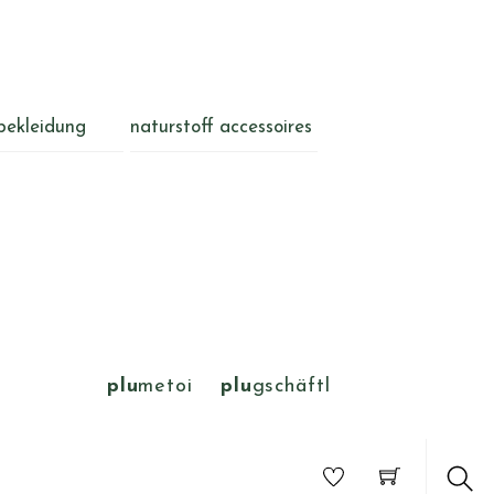
bekleidung
naturstoff accessoires
plu
metoi
plu
gschäftl