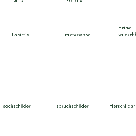
rolli´s
t-shirt´s
deine
t-shirt´s
meterware
wunsch
sachschilder
spruchschilder
tierschilder