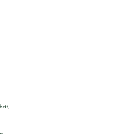
g
beit
,
er
,