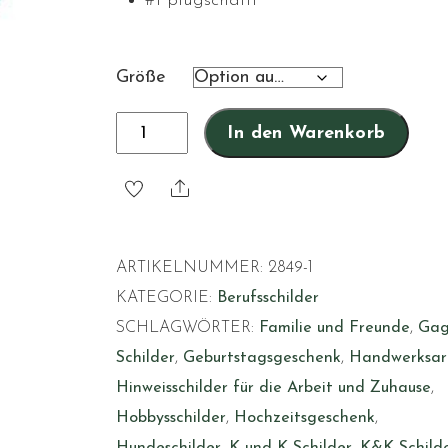
#1 plugschäftl
Größe
Drechsler„landesbefugter“
In den Warenkorb
Menge
Share
ARTIKELNUMMER:
2849-1
KATEGORIE:
Berufsschilder
SCHLAGWÖRTER:
Familie und Freunde
,
Ga
Schilder
,
Geburtstagsgeschenk
,
Handwerksar
Hinweisschilder für die Arbeit und Zuhause
,
Hobbysschilder
,
Hochzeitsgeschenk
,
Hundeschilder
,
K und K Schilder
,
K&K Schild