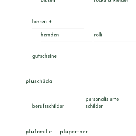
blusen
röcke & kleider
herren ➧
hemden
rolli
gutscheine
plu
schüda
personalisierte
berufsschilder
schilder
plu
familie
plu
partner