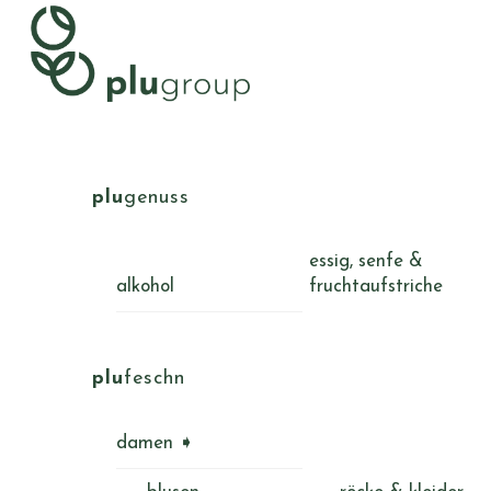
Skip
Menu
to
content
plu
genuss
essig, senfe &
alkohol
fruchtaufstriche
plu
feschn
damen ➧