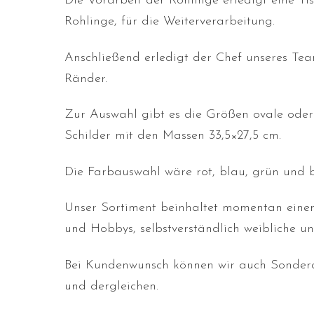
Die Vorarbeit der Rohlinge erledigt eine Ti
Rohlinge, für die Weiterverarbeitung.
Anschließend erledigt der Chef unseres Te
Ränder.
Zur Auswahl gibt es die Größen ovale oder 
Schilder mit den Massen 33,5×27,5 cm.
Die Farbauswahl wäre rot, blau, grün und 
Unser Sortiment beinhaltet momentan einen
und Hobbys, selbstverständlich weibliche u
Bei Kundenwunsch können wir auch Sonderan
und dergleichen.