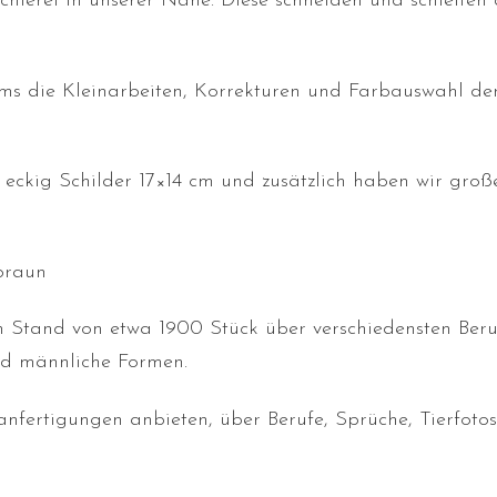
schlerei in unserer Nähe. Diese schneiden und schleifen 
ams die Kleinarbeiten, Korrekturen und Farbauswahl de
eckig Schilder 17×14 cm und zusätzlich haben wir groß
braun
 Stand von etwa 1900 Stück über verschiedensten Ber
nd männliche Formen.
fertigungen anbieten, über Berufe, Sprüche, Tierfotos