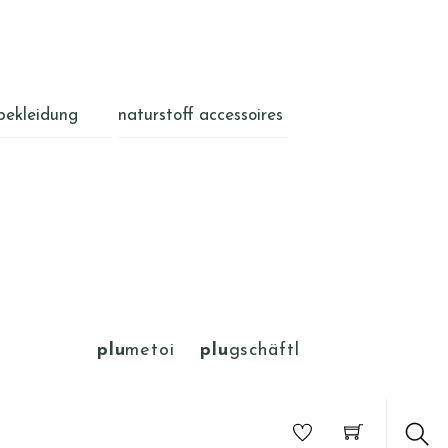
bekleidung
naturstoff accessoires
plu
metoi
plu
gschäftl