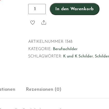
Dachdeckermeister
In den Warenkorb
Menge
Share
ARTIKELNUMMER:
1348
KATEGORIE:
Berufsschilder
SCHLAGWÖRTER:
K und K Schilder
,
Schilde
ationen
Rezensionen (0)