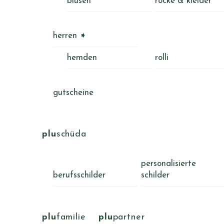
blusen
röcke & kleider
herren ➧
hemden
rolli
gutscheine
plu
schüda
personalisierte
berufsschilder
schilder
plu
familie
plu
partner