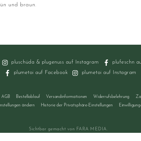
rün und braun.
pluschüda & plugenuss auf Instagram
plufeschn a
plumetoi auf Facebook
plumetoi auf Instagram
AGB
Bestellablauf
Versandinformationen
Widerrufsbelehrung
Za
instellungen ändern
Historie der Privatsphäre-Einstellungen
Einwilligun
Sichtbar gemacht von
FARA MEDIA
.