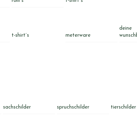
rolli´s
t-shirt´s
deine
t-shirt´s
meterware
wunsch
sachschilder
spruchschilder
tierschilder