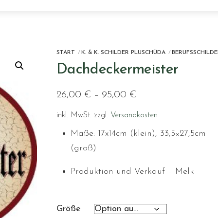
START
K. & K. SCHILDER PLUSCHÜDA
BERUFSSCHILDE
Dachdeckermeister
26,00
€
–
95,00
€
inkl. MwSt.
zzgl.
Versandkosten
Maße: 17x14cm (klein), 33,5×27,5cm
(groß)
Produktion und Verkauf – Melk
Größe