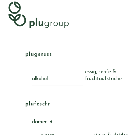
Skip
Menu
to
content
plu
genuss
essig, senfe &
alkohol
fruchtaufstriche
plu
feschn
damen ➧