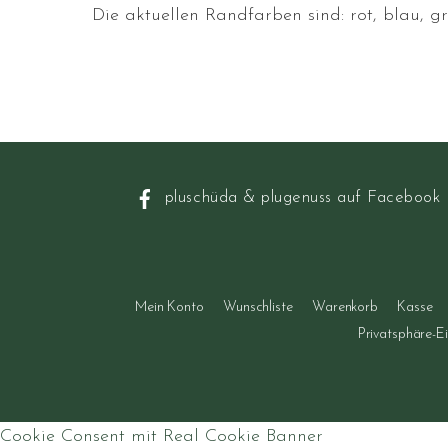
Die aktuellen Randfarben sind: rot, blau, g
pluschüda & plugenuss auf Facebook
Mein Konto
Wunschliste
Warenkorb
Kasse
Privatsphäre-E
Cookie Consent mit Real Cookie Banner