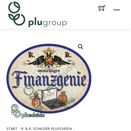
Skip
Men
to
content
START
K. & K. SCHILDER PLUSCHÜDA