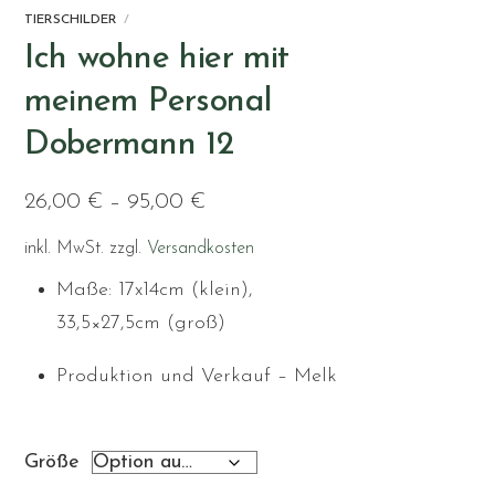
TIERSCHILDER
Ich wohne hier mit
meinem Personal
Dobermann 12
26,00
€
–
95,00
€
inkl. MwSt.
zzgl.
Versandkosten
Maße: 17x14cm (klein),
33,5×27,5cm (groß)
Produktion und Verkauf – Melk
Größe