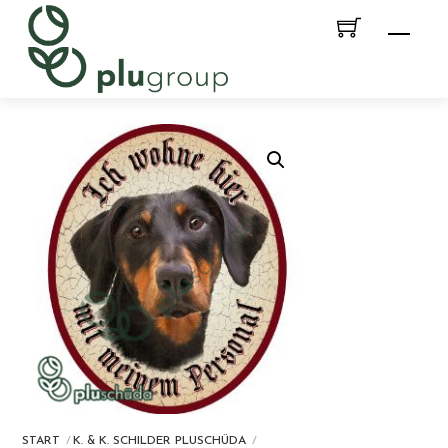
Skip
Men
to
content
START
K. & K. SCHILDER PLUSCHÜDA