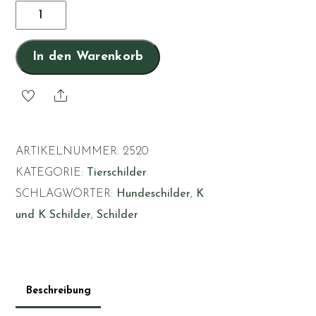
Ich
wohne
hier
In den Warenkorb
mit
meinem
Share
Personal
Dobermann
ARTIKELNUMMER:
2520
12
KATEGORIE:
Tierschilder
Menge
SCHLAGWÖRTER:
Hundeschilder
,
K
und K Schilder
,
Schilder
Beschreibung