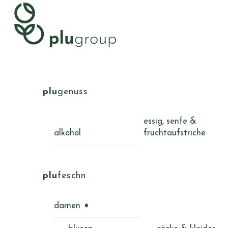
Skip
Menu
to
content
plu
genuss
essig, senfe &
alkohol
fruchtaufstriche
plu
feschn
damen ➧