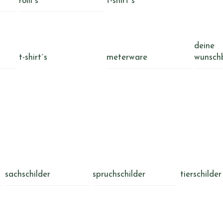
rolli´s
t-shirt´s
deine
t-shirt´s
meterware
wunsch
sachschilder
spruchschilder
tierschilder