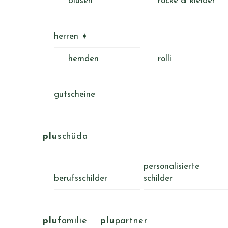
blusen
röcke & kleider
herren ➧
hemden
rolli
gutscheine
plu
schüda
personalisierte
berufsschilder
schilder
plu
familie
plu
partner