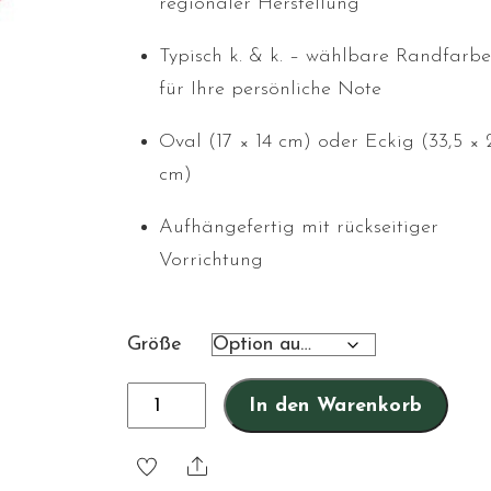
regionaler Herstellung
Typisch k. & k. – wählbare Randfarb
für Ihre persönliche Note
Oval (17 × 14 cm) oder Eckig (33,5 × 
cm)
Aufhängefertig mit rückseitiger
Vorrichtung
Größe
Ich
In den Warenkorb
wohne
hier
Share