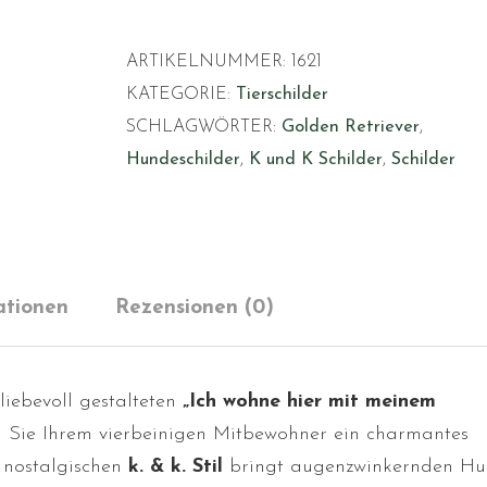
mit
meinem
ARTIKELNUMMER:
1621
Personal
KATEGORIE:
Tierschilder
Golden
SCHLAGWÖRTER:
Golden Retriever
,
Retriever
Hundeschilder
,
K und K Schilder
,
Schilder
1
Menge
ationen
Rezensionen (0)
liebevoll gestalteten
„Ich wohne hier mit meinem
 Sie Ihrem vierbeinigen Mitbewohner ein charmantes
 nostalgischen
k. & k. Stil
bringt augenzwinkernden H