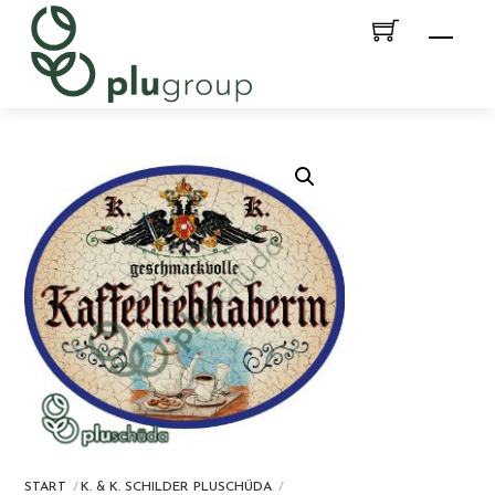
Skip
Men
to
content
START
K. & K. SCHILDER PLUSCHÜDA