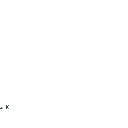
se
,
K