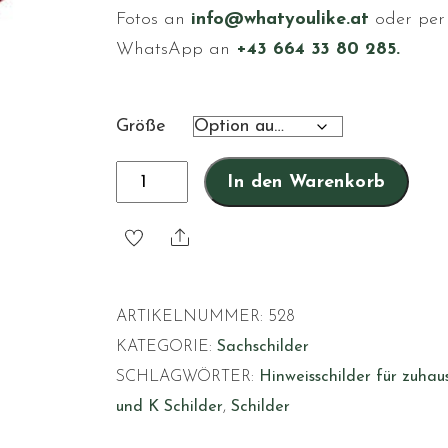
Fotos an
info@whatyoulike.at
oder per
WhatsApp an
+43 664 33 80 285.
Größe
Kinderzimmer
In den Warenkorb
rot
Blumen
Share
Menge
ARTIKELNUMMER:
528
KATEGORIE:
Sachschilder
SCHLAGWÖRTER:
Hinweisschilder für zuhau
und K Schilder
,
Schilder