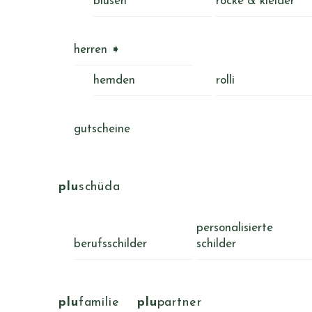
blusen
röcke & kleider
herren ➧
hemden
rolli
gutscheine
plu
schüda
personalisierte
berufsschilder
schilder
plu
familie
plu
partner