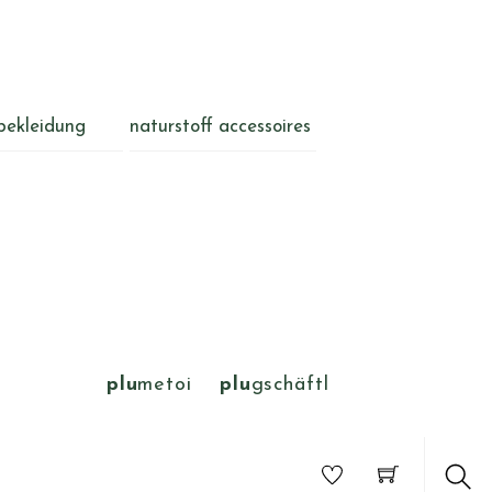
bekleidung
naturstoff accessoires
plu
metoi
plu
gschäftl