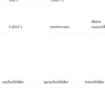
rolli´s
t-shirt´s
deine
t-shirt´s
meterware
wunsch
sachschilder
spruchschilder
tierschilder