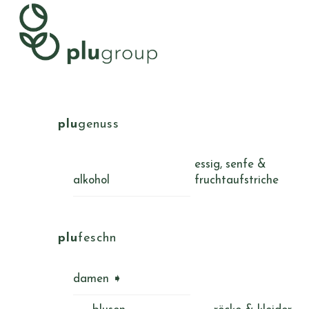
Skip
Menu
to
content
plu
genuss
essig, senfe &
alkohol
fruchtaufstriche
plu
feschn
damen ➧