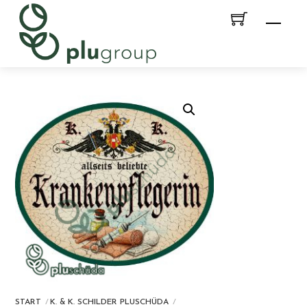
Skip
Men
to
content
START
K. & K. SCHILDER PLUSCHÜDA