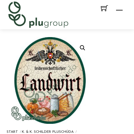
Skip
Men
to
content
START
K. & K. SCHILDER PLUSCHÜDA