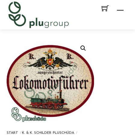
Skip
Men
to
content
START
K. & K. SCHILDER PLUSCHÜDA