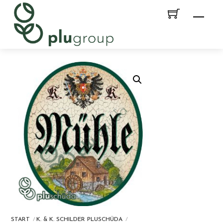
Skip
Men
to
content
START
K. & K. SCHILDER PLUSCHÜDA