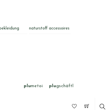
bekleidung
naturstoff accessoires
plu
metoi
plu
gschäftl