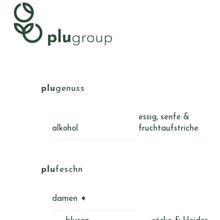
Skip
Menu
to
content
plu
genuss
essig, senfe &
alkohol
fruchtaufstriche
plu
feschn
damen ➧