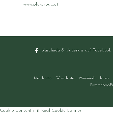
www.plu-group.at
pluschüda & plugenuss auf Facebook
Mein Konto
Wunschliste
Warenkorb
Kasse
Privatsphäre-E
Cookie Consent mit Real Cookie Banner