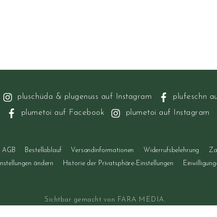
pluschüda & plugenuss auf Instagram
plufeschn a
plumetoi auf Facebook
plumetoi auf Instagram
AGB
Bestellablauf
Versandinformationen
Widerrufsbelehrung
Za
instellungen ändern
Historie der Privatsphäre-Einstellungen
Einwilligun
Sichtbar gemacht von
FARA MEDIA
.