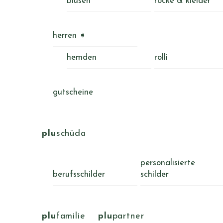
blusen
röcke & kleider
herren ➧
hemden
rolli
gutscheine
plu
schüda
personalisierte
berufsschilder
schilder
plu
familie
plu
partner