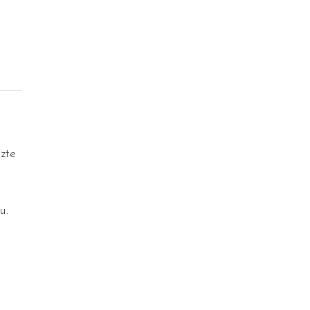
zte
u.