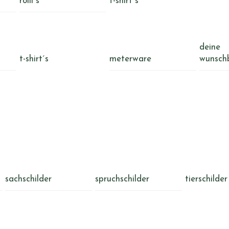
rolli´s
t-shirt´s
deine
t-shirt´s
meterware
wunsch
sachschilder
spruchschilder
tierschilder