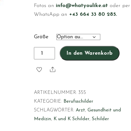
Fotos an
info@whatyoulike.at
oder per
WhatsApp an
+43 664 33 80 285.
Größe
Notarzt
In den Warenkorb
Menge
Share
ARTIKELNUMMER:
355
KATEGORIE:
Berufsschilder
SCHLAGWÖRTER:
Arzt
,
Gesundheit und
Medizin
,
K und K Schilder
,
Schilder