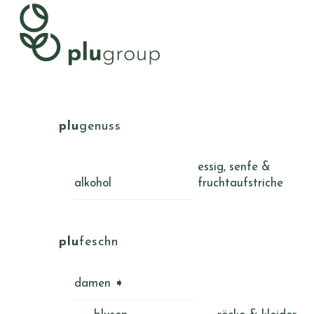
Skip
Menu
to
content
plu
genuss
essig, senfe &
alkohol
fruchtaufstriche
plu
feschn
damen ➧