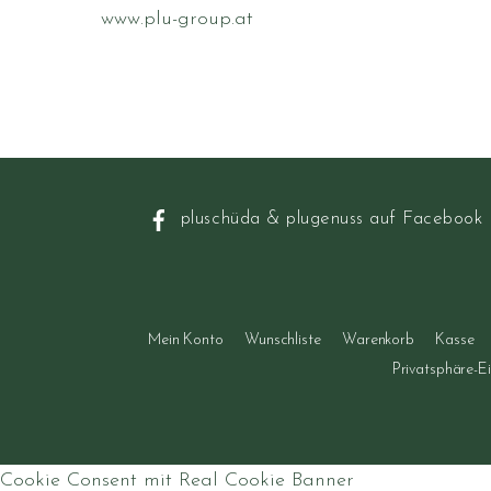
www.plu-group.at
pluschüda & plugenuss auf Facebook
Mein Konto
Wunschliste
Warenkorb
Kasse
Privatsphäre-E
Cookie Consent mit Real Cookie Banner