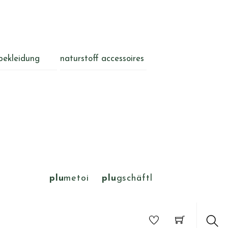
bekleidung
naturstoff accessoires
plu
metoi
plu
gschäftl