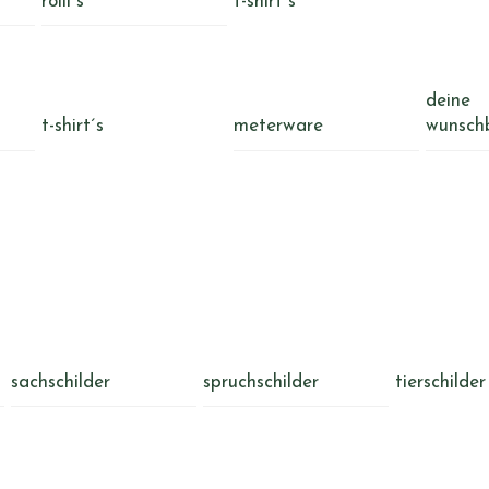
rolli´s
t-shirt´s
deine
t-shirt´s
meterware
wunsch
sachschilder
spruchschilder
tierschilder