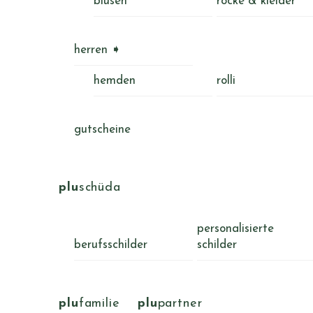
blusen
röcke & kleider
herren ➧
hemden
rolli
gutscheine
plu
schüda
personalisierte
berufsschilder
schilder
plu
familie
plu
partner