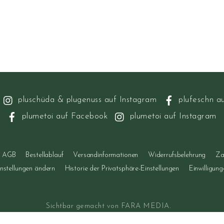
pluschüda & plugenuss auf Instagram
plufeschn a
plumetoi auf Facebook
plumetoi auf Instagram
AGB
Bestellablauf
Versandinformationen
Widerrufsbelehrung
Za
instellungen ändern
Historie der Privatsphäre-Einstellungen
Einwilligun
Sichtbar gemacht von
FARA MEDIA
.