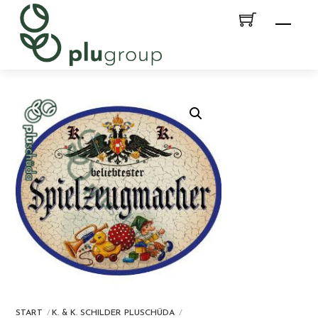
Skip
Men
to
content
START
K. & K. SCHILDER PLUSCHÜDA