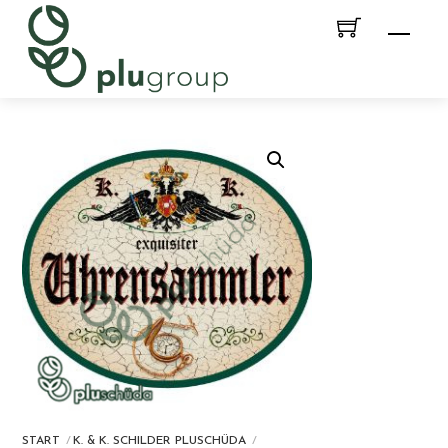
Skip
Men
to
content
START
K. & K. SCHILDER PLUSCHÜDA