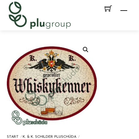
Skip
Men
to
content
START
K. & K. SCHILDER PLUSCHÜDA