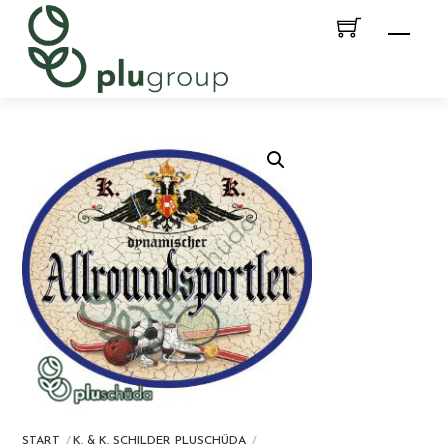
Skip
Men
to
content
START
K. & K. SCHILDER PLUSCHÜDA