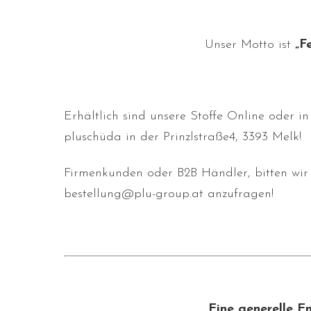
Unser Motto ist
„F
Erhältlich sind unsere Stoffe Online oder i
pluschüda in der Prinzlstraße4, 3393 Melk!
Firmenkunden oder B2B Händler, bitten wir 
bestellung
@
plu-group.at
anzufragen!
Eine generelle E