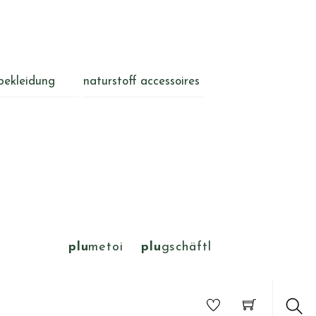
bekleidung
naturstoff accessoires
plu
metoi
plu
gschäftl