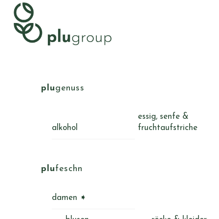
Skip
Menu
to
content
plu
genuss
essig, senfe &
alkohol
fruchtaufstriche
plu
feschn
damen ➧