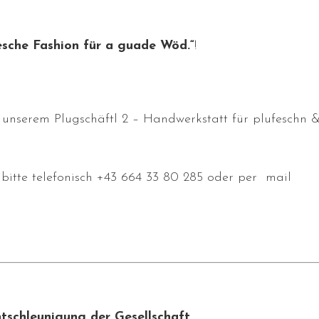
esche Fashion für a
guade
Wöd
.“
!
n unserem Plugschäftl 2 – Handwerkstatt für plufeschn 
bitte telefonisch +43 664 33 80 285 oder per mail
ntschleunigung der Gesellschaft,