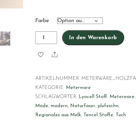
Farbe
Holzfaserstoff
In den Warenkorb
in
Meterware
Share
Menge
ARTIKELNUMMER:
METERWARE_HOLZFA
KATEGORIE:
Meterware
SCHLAGWÖRTER:
Lyocell Stoff
,
Meterware
,
Mode
,
modern
,
Naturfaser
,
plufeschn
,
Regionales aus Melk
,
Tencel Stoffe
,
Tuch