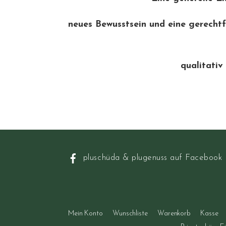
neues Bewusstsein und eine gerechtf
qualitativ
pluschüda & plugenuss auf Facebook
Mein Konto
Wunschliste
Warenkorb
Kasse