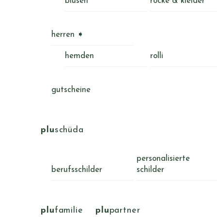
blusen
röcke & kleider
herren ➧
hemden
rolli
gutscheine
plu
schüda
personalisierte
berufsschilder
schilder
plu
familie
plu
partner