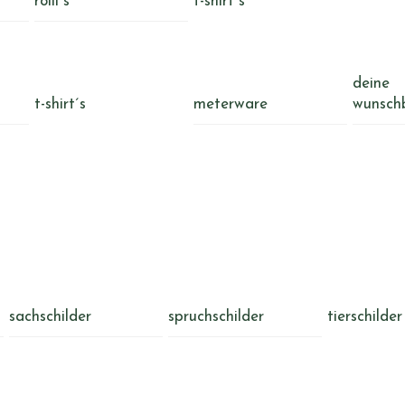
rolli´s
t-shirt´s
deine
t-shirt´s
meterware
wunsch
sachschilder
spruchschilder
tierschilder