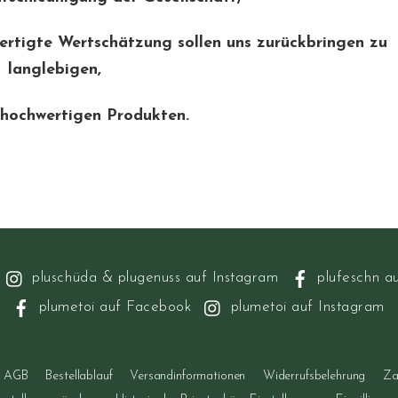
ertigte Wertschätzung sollen uns zurückbringen zu
langlebigen,
 hochwertigen Produkten.
pluschüda & plugenuss auf Instagram
plufeschn a
plumetoi auf Facebook
plumetoi auf Instagram
AGB
Bestellablauf
Versandinformationen
Widerrufsbelehrung
Za