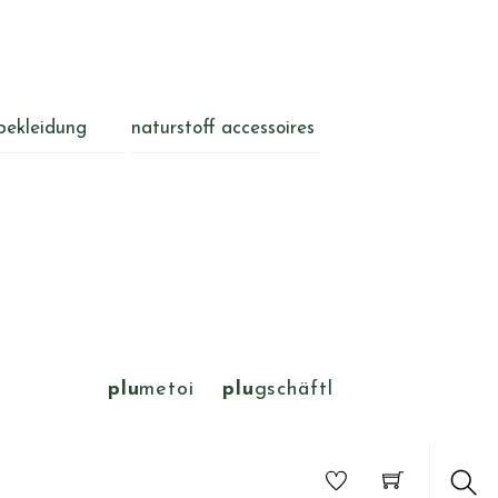
bekleidung
naturstoff accessoires
plu
metoi
plu
gschäftl