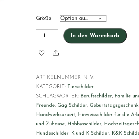
Größe
Ich
In den Warenkorb
wohne
hier
Share
mit
meinem
ARTIKELNUMMER:
N. V.
Personal
KATEGORIE:
Tierschilder
-
SCHLAGWÖRTER:
Berufsschilder
,
Familie un
Hund
Freunde
,
Gag Schilder
,
Geburtstagsgeschenk
English
Handwerksarbeit
,
Hinweisschilder für die Arb
Setter
und Zuhause
,
Hobbysschilder
,
Hochzeitsgesc
58
Hundeschilder
,
K und K Schilder
,
K&K Schild
Menge