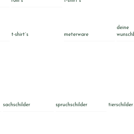
rolli´s
t-shirt´s
deine
t-shirt´s
meterware
wunsch
sachschilder
spruchschilder
tierschilder