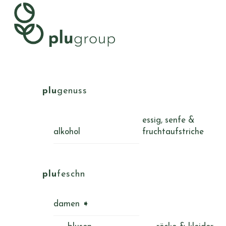
Skip
Menu
to
content
plu
genuss
essig, senfe &
alkohol
fruchtaufstriche
plu
feschn
damen ➧