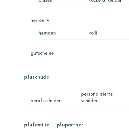
blusen
röcke & kleider
herren ➧
hemden
rolli
gutscheine
plu
schüda
personalisierte
berufsschilder
schilder
plu
familie
plu
partner