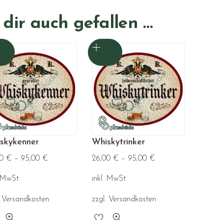
dir auch gefallen …
skykenner
Whiskytrinker
00
€
–
95,00
€
26,00
€
–
95,00
€
. MwSt.
inkl. MwSt.
.
Versandkosten
zzgl.
Versandkosten
ses
Dieses