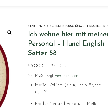
START
K. & K. SCHILDER PLUSCHÜDA
TIERSCHILDER
Ich wohne hier mit mein
Personal – Hund English
Setter 58
26,00
€
–
95,00
€
inkl. MwSt.
zzgl.
Versandkosten
Maße: 17x14cm (klein), 33,5×27,5cm
(groß)
Produktion und Verkauf – Melk