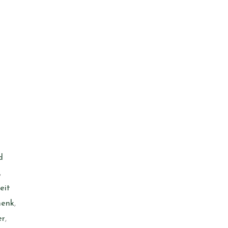
d
,
eit
henk
,
er
,