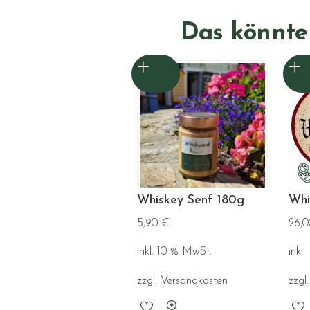
Das könnte 
Whiskey Senf 180g
Whi
5,90
€
26,
inkl. 10 % MwSt.
inkl
zzgl.
Versandkosten
zzgl
Die