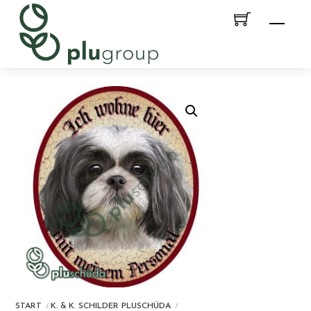
Skip
Men
to
content
START
K. & K. SCHILDER PLUSCHÜDA