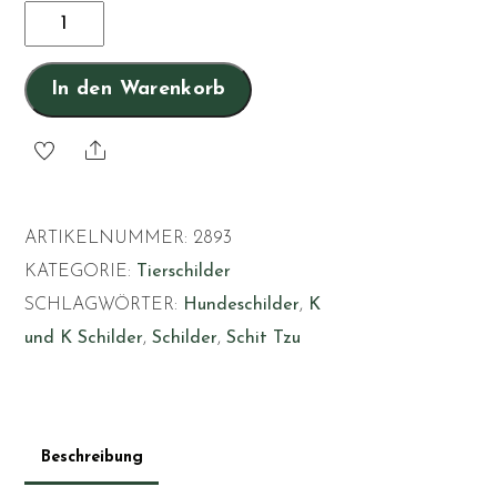
Ich
wohne
hier
In den Warenkorb
mit
meinem
Share
Personal
-
ARTIKELNUMMER:
2893
Schit
KATEGORIE:
Tierschilder
Tzu
SCHLAGWÖRTER:
Hundeschilder
,
K
-
und K Schilder
,
Schilder
,
Schit Tzu
Hund
24
Menge
Beschreibung