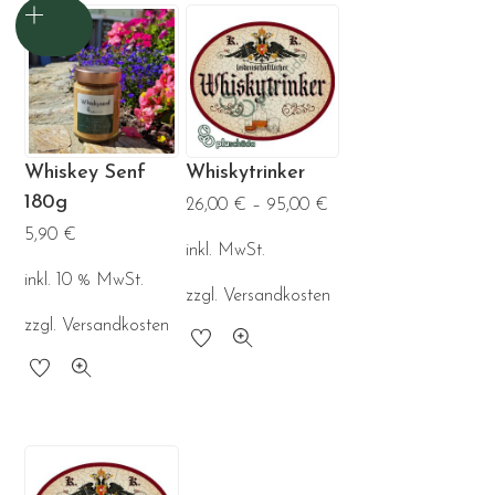
Whiskey Senf
Whiskytrinker
180g
26,00
€
–
95,00
€
5,90
€
inkl. MwSt.
inkl. 10 % MwSt.
zzgl.
Versandkosten
zzgl.
Versandkosten
Dieses
Produkt
weist
mehrere
Varianten