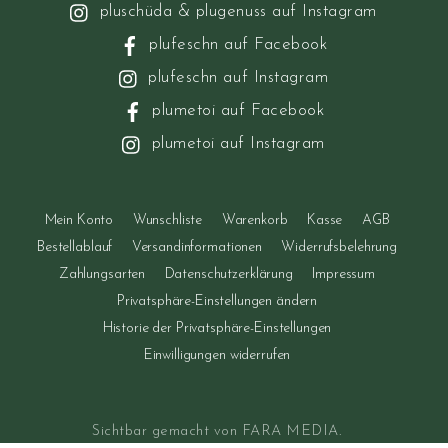
pluschüda & plugenuss auf Instagram
Optionen
plufeschn auf Facebook
können
auf
plufeschn auf Instagram
der
plumetoi auf Facebook
Produktseite
plumetoi auf Instagram
gewählt
werden
Mein Konto
Wunschliste
Warenkorb
Kasse
AGB
Bestellablauf
Versandinformationen
Widerrufsbelehrung
Zahlungsarten
Datenschutzerklärung
Impressum
Privatsphäre-Einstellungen ändern
Historie der Privatsphäre-Einstellungen
Einwilligungen widerrufen
Sichtbar gemacht von
FARA MEDIA
.