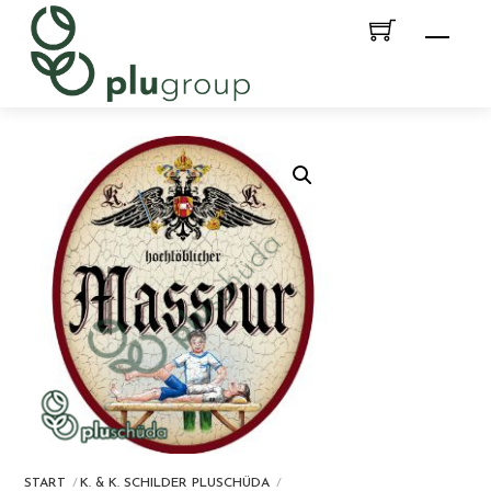
Skip
Men
to
content
START
K. & K. SCHILDER PLUSCHÜDA