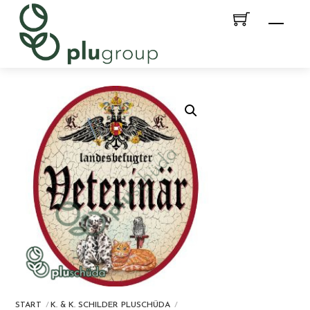
Skip
Men
to
content
START
K. & K. SCHILDER PLUSCHÜDA